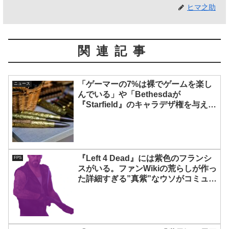
ヒマ之助
関連記事
「ゲーマーの7%は裸でゲームを楽し
ニュース
んでいる」や「Bethesdaが
『Starfield』のキャラデザ権を与える
慈善事業」など2021年2月24日の注目
ニュース7本
『Left 4 Dead』には紫色のフランシ
FPS
スがいる。ファンWikiの荒らしが作っ
た詳細すぎる”真紫”なウソがコミュニ
ティに大ウケし、しまいにはフランシ
スを紫にするMODまで登場