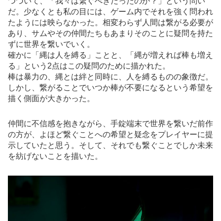
つづいて、「我々は繋ぐべきだったのか？」という問い
だ。少なくとも私の目には、ゲーム内でそれを強く問われ
たようには映らなかった。相変わらず人間は繋がる必要が
あり、サムやその仲間たちもあまりそのことに疑問を持た
ずに世界を繋いでいく。
確かに「縄は人を縛る」ことと、「縄が増えれば棒も増え
る」という2点はこの疑問のために描かれた。
棒は暴力の、縄とは絆と同時に、人を縛るものの象徴だ。
しかし、繋がることでいつか棒が不要になるという希望を
描く側面が大きかった。
仲間に不信感を抱きながら、手錠端末で世界を繋いだ前作
の方が、よほど繋ぐことへの希望と疑念をプレイヤーに提
示していたと思う。そして、それでも繋ぐことでしか未来
を紡げないことを描いた。