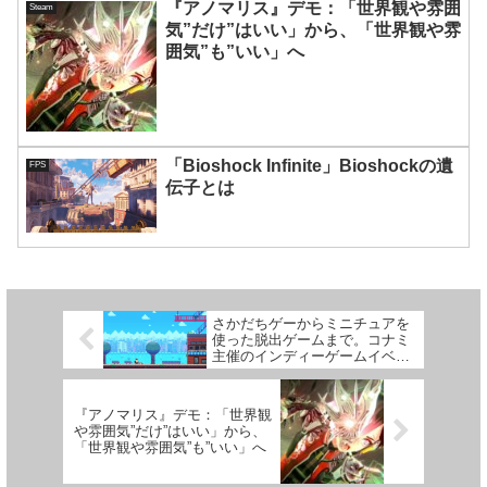
『アノマリス』デモ：「世界観や雰囲
Steam
気”だけ”はいい」から、「世界観や雰
囲気”も”いい」へ
「Bioshock Infinite」Bioshockの遺
FPS
伝子とは
さかだちゲーからミニチュアを
使った脱出ゲームまで。コナミ
主催のインディーゲームイベン
ト「Indie Games Connect
2022」レポート
『アノマリス』デモ：「世界観
や雰囲気”だけ”はいい」から、
「世界観や雰囲気”も”いい」へ