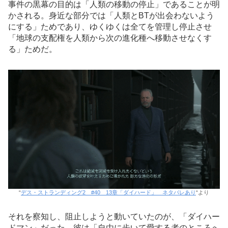
事件の黒幕の目的は「人類の移動の停止」であることが明
かされる。身近な部分では「人類とBTが出会わないよう
にする」ためであり、ゆくゆくは全てを管理し停止させ
「地球の支配権を人類から次の進化種へ移動させなくす
る」ためだ。
“
デス・ストランディング2 #40 13章「ダイハード」 ネタバレあり
“より
それを察知し、阻止しようと動いていたのが、「ダイハー
ドマン」だった。彼は「自由に歩いて愛する者のところへ