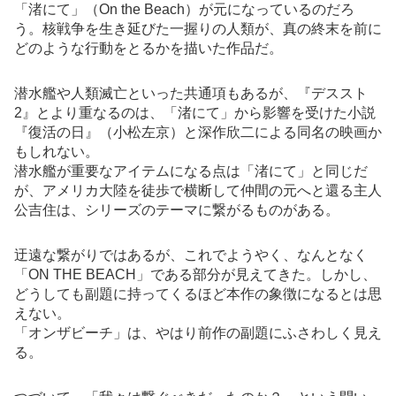
「渚にて」（On the Beach）が元になっているのだろ
う。核戦争を生き延びた一握りの人類が、真の終末を前に
どのような行動をとるかを描いた作品だ。
潜水艦や人類滅亡といった共通項もあるが、『デススト
2』とより重なるのは、「渚にて」から影響を受けた小説
『復活の日』（小松左京）と深作欣二による同名の映画か
もしれない。
潜水艦が重要なアイテムになる点は「渚にて」と同じだ
が、アメリカ大陸を徒歩で横断して仲間の元へと還る主人
公吉住は、シリーズのテーマに繋がるものがある。
迂遠な繋がりではあるが、これでようやく、なんとなく
「ON THE BEACH」である部分が見えてきた。しかし、
どうしても副題に持ってくるほど本作の象徴になるとは思
えない。
「オンザビーチ」は、やはり前作の副題にふさわしく見え
る。