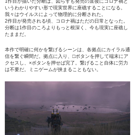
1作目が描いた分断は、図らずも発売の直後にコロナ禍と
いうわかりやすい形で現実世界に座礁することになる。
我々はウイルスによって物理的に分断された。
2作目が発売される頃、コロナ禍はただの日常となった。
分断は1作目のころよりもっと根深く、今も現実に座礁し
たままだ。
本作で明確に何かを繋げるシーンは、各拠点にカイラル通
信を繋ぐ瞬間だ。拠点に入り、□ボタンを押して端末にア
クセスし、×ボタンを押せば完了。繋げること自体に労力
は不要だ。ミニゲームが挟まることもない。