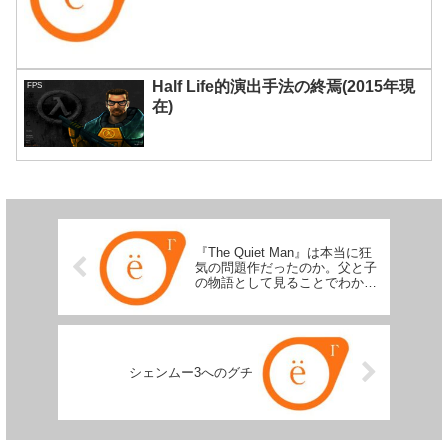
るもの
Half Life的演出手法の終焉(2015年現
FPS
在)
『The Quiet Man』は本当に狂
気の問題作だったのか。父と子
の物語として見ることでわかる
言葉を超えた先にあるもの
シェンムー3へのグチ