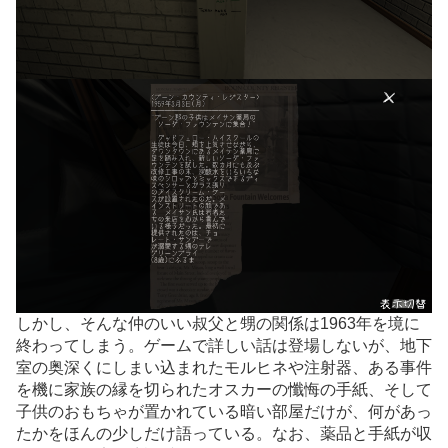
しかし、そんな仲のいい叔父と甥の関係は1963年を境に
終わってしまう。ゲームで詳しい話は登場しないが、地下
室の奥深くにしまい込まれたモルヒネや注射器、ある事件
を機に家族の縁を切られたオスカーの懺悔の手紙、そして
子供のおもちゃが置かれている暗い部屋だけが、何があっ
たかをほんの少しだけ語っている。なお、薬品と手紙が収