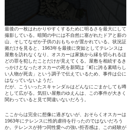
最後の一枚はわかりやすくするために明るさを最大にして
撮影している。暗闇の中には不自然に塞がれたドアと薪の
山、そしてなぜか子供のおもちゃが置かれている。状況証
拠だけを見ると、1963年を最後に突如としてテレンスは
屋敷を訪れなくなり、オスカーは家族から縁を切られるほ
どの罪を犯したことだけが見えてくる。屋敷を相続するき
っかけとなったオスカーの死を新聞は「町に誇る素晴らし
い人物が死去」という調子で伝えているため、事件は公に
はなっていないようだ。
だが、こういったスキャンダルはどんなにごまかしても噂
として広がる。気狂い屋敷のゆえんは、この事件が大きく
関わっていると見て間違いないだろう。
ここからは完全に想像に過ぎないが、おそらくオスカーは
1963年にテレンスに性的虐待を行ったのではないだろう
か。テレンスが持つ同性愛への強い拒否感は、この経験が