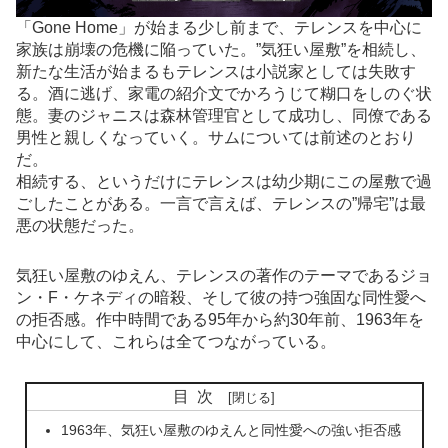
「Gone Home」が始まる少し前まで、テレンスを中心に
家族は崩壊の危機に陥っていた。”気狂い屋敷”を相続し、
新たな生活が始まるもテレンスは小説家としては失敗す
る。酒に逃げ、家電の紹介文でかろうじて糊口をしのぐ状
態。妻のジャニスは森林管理官として成功し、同僚である
男性と親しくなっていく。サムについては前述のとおり
だ。
相続する、というだけにテレンスは幼少期にこの屋敷で過
ごしたことがある。一言で言えば、テレンスの”帰宅”は最
悪の状態だった。
気狂い屋敷のゆえん、テレンスの著作のテーマであるジョ
ン・F・ケネディの暗殺、そして彼の持つ強固な同性愛へ
の拒否感。作中時間である95年から約30年前、1963年を
中心にして、これらは全てつながっている。
目次
1963年、気狂い屋敷のゆえんと同性愛への強い拒否感