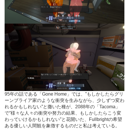
95年の話である「Gone Home」では、”もしかしたらグリ
ーンブライア家のような衝突を生みながら、少しずつ変わ
れるかもしれない”と撒いた種が、2088年の「Tacoma」
で”様々な人々の衝突や努力の結果、もしかしたらこう変
わっていけるかもしれない”と花開いた、Fullbrightの希望
ある優しい人間観を象徴するものだと私は考えている。