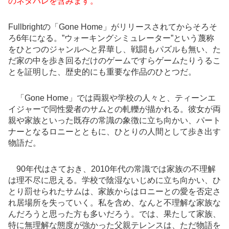
のネタバレを含みます。
Fullbrightの「Gone Home」がリリースされてからそろそ
ろ6年になる。”ウォーキングシミュレーター”という蔑称
をひとつのジャンルへと昇華し、戦闘もパズルも無い、た
だ家の中を歩き回るだけのゲームですらゲームたりうるこ
とを証明した、歴史的にも重要な作品のひとつだ。
「Gone Home」では両親や学校の人々と、ティーンエ
イジャーで同性愛者のサムとの軋轢が描かれる。彼女が両
親や家族といった既存の常識の象徴に立ち向かい、パート
ナーとなるロニーとともに、ひとりの人間として歩き出す
物語だ。
90年代はさておき、2010年代の常識では家族の不理解
は理不尽に思える。学校で陰湿ないじめに立ち向かい、ひ
とり罰せられたサムは、家族からはロニーとの愛を否定さ
れ居場所を失っていく。私を含め、なんと不理解な家族な
んだろうと思った方も多いだろう。では、果たして家族、
特に無理解な態度が強かった父親テレンスは、ただ物語を