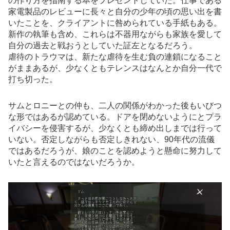
の作り方を指南する本をプレゼントしていた。仕事である
家電製品のレビューに長々と自分の少年の頃の思い出を書
いたことを、クライアントに咎められている手紙もある。
新作の執筆も含め、これらは不器用ながらも家族を愛して
自分の過去と戦おうとしていた証左となるだろう。
虐待のトラウマは、新たな虐待を生む負の連鎖になること
がままあるが、少なくともテレンスはなんとか自分一代で
打ち切った。
サムとロニーとの仲も、二人の関係がわかった後もいびつ
な形ではあるが認めている。ドアを閉めないようにとプラ
イバシーを侵害するが、少なくとも締め出しまでは行って
いない。否定しながらも否定しきれない、90年代の流儀
ではあるだろうが、娘のことを認めようと懸命に努力して
いたと言えるのではないだろうか。