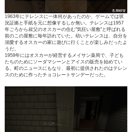
1963年にテレンスに一体何があったのか、ゲームでは状
況証拠と手紙を元に想像するしか無い。テレンスは1957
年ごろから叔父のオスカーの住む”気狂い屋敷”と呼ばれる
前のこの屋敷に毎年訪れていた。幼いテレンスは、自分を
溺愛するオスカーの家に遊びに行くことが楽しみだったよ
うだ。
1959年にはオスカーが経営するメイサン薬局で、子ども
たちのためにソーダマシーンとアイスの販売を始めてい
る。町のニュースにもなり、最初に提供されたのはテレン
スのために作ったチョコレートサンデーだった。