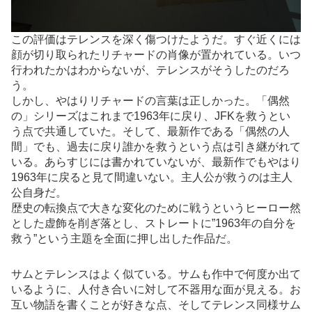
この評価はテレンスを深く傷つけたようだ。すぐ近くには
顔が切り取られたリチャードの肖像が置かれている。いつ
行われたかはわからないが、テレンスがそうしたのだろ
う。
しかし、やはりリチャードの言葉は正しかった。「偶然
の」シリーズはこれまで1963年に戻り、JFKを救うとい
う点で共通していた。そして、最新作である「偶然の人
間」でも、過去に戻り誰かを救うという点は引き継がれて
いる。あらすじには書かれていないが、最新作でもやはり
1963年に戻ると見て間違いない。主人公が救うのは主人
公自身だ。
歴史の転換点で大きな変化のために戦うというヒーロー然
とした虚飾を削ぎ落とし、ストレートに”1963年の自分を
救う”という主題を全面に押し出した作品だ。
サムとテレンスはよく似ている。サムも作中で何度か出て
いるように、人付き合いに対して不器用な面が見える。お
互い物語を書くことが好きな点、そしてテレンス同様サム