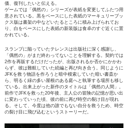
価、復刊したいと伝える。
ゲームでは「偶然の」シリーズが表紙を変更してふたつ用
意されている。黒をベースにした表紙のマーキュリーブッ
クス版は書架の中などいたるところに積み上げられてお
り、白をベースにした表紙の新装版は食卓のすぐ近くに置
かれている。
スランプに陥っていたテレンスは出版社に深く感謝し、
「偶然の」がまだ終わってないことを理解する。契約では
2作を再販するだけだったが、出版されるか否かにかかわ
らず、彼は難航していた続編と再び向き合う。同じように
JFKを救う物語を作ろうと暗中模索していた暗い書斎か
ら、明るく緑の多い屋根のある庭へと執筆する場所も移し
ている。出来上がった新作のタイトルは「偶然の人間」。
前作でJFKを救った20年後、主人公の冒険の記憶が思い出
に変わっていった頃、彼の前に再び時空の裂け目が現れ
る。そして、今度は他の誰でもない自分を救うため、時空
の裂け目に飛び込むというストーリーだ。