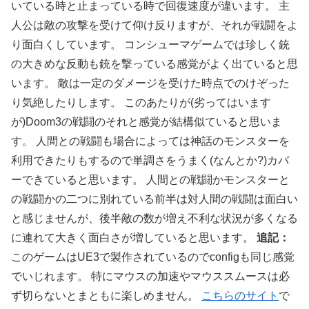
いている時と止まっている時で回復速度が違います。 主
人公は敵の攻撃を受けて仰け反りますが、それが戦闘をよ
り面白くしています。 コンシューマゲームでは珍しく銃
の大きめな反動も銃を撃っている感覚がよく出ていると思
います。 敵は一定のダメージを受けた時点でのけぞった
り気絶したりします。 このあたりが(劣ってはいます
が)Doom3の戦闘のそれと感覚が結構似ていると思いま
す。 人間との戦闘も場合によっては神話のモンスターを
利用できたりもするので単調さをうまく(なんとか?)カバ
ーできていると思います。 人間との戦闘かモンスターと
の戦闘かの二つに別れている前半は対人間の戦闘は面白い
と感じませんが、後半敵の数が増え不利な状況が多くなる
に連れて大きく面白さが増していると思います。
追記：
このゲームはUE3で製作されているのでconfigも同じ感覚
でいじれます。 特にマウスの加速やマウススムースは必
ず切らないとまともに楽しめません。
こちらのサイト
で