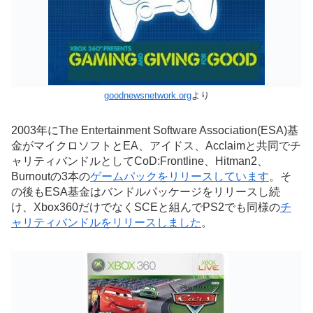
goodnewsnetwork.org
より
2003年にThe Entertainment Software Association(ESA)基
金がマイクロソフトとEA、アイドス、Acclaimと共同でチ
ャリティバンドルとしてCoD:Frontline、Hitman2、
Burnoutの3本の
ゲームパックをリリースしています
。そ
の後もESA基金はバンドルパッケージをリリースし続
け、Xbox360だけでなくSCEと組んでPS2でも同様の
チ
ャリティバンドルをリリースしました
。