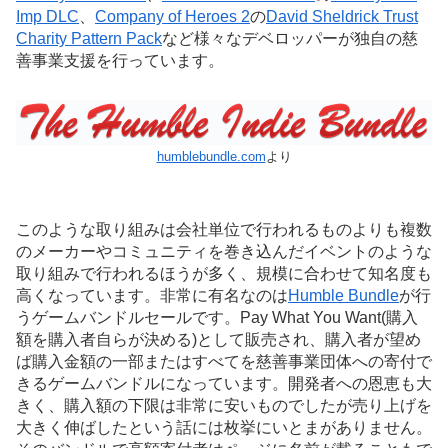
Imp DLC
、
Company of Heroes 2
の
David Sheldrick Trust
Charity Pattern Pack
など様々なデベロッパーが独自の慈
善事業支援を行っています。
humblebundle.com
より
このような取り組みは会社単位で行われるものよりも複数
のメーカーやコミュニティを巻き込んだイベントのような
取り組みで行われるほうが多く、規模に合わせて知名度も
高くなっています。非常に有名なのは
Humble Bundle
が行
うゲームバンドルセールです。Pay What You Want(購入
額を購入者自らが決める)として販売され、購入者が望め
ば購入金額の一部またはすべてを慈善事業団体への寄付で
きるゲームバンドルになっています。開発者への恩恵も大
きく、購入額の下限は非常に安いものでしたが売り上げを
大きく伸ばしたという話には枚挙にいとまがありません。