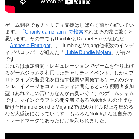
ゲーム開発でもチャリティ支援はしばらく前から続いてい
ます。
「Charity game jam」で検索
すればその数に驚くと
思います。その中でもHumbleとDoubel Fineが組んだ
「
Amnesia Fortnight
」、HumbleとMojang他複数のインデ
ィデベロッパーが組んだ「
Huble Bundle Mojam
」が有名
です。
これらは規定時間・レギュレーションでゲームを作り上げ
るゲームジャムを利用したチャリティイベント、しかもプ
ロトタイプの製品化を目指す投票や開発するゲームのジャ
ンル、イメージをコミュニティに問えるという視聴者参加
型（あれ？この言い方なんか古臭いぞ？）のゲームジャム
です。マインクラフトの開発者であるNotchさんのひげを
賭けたHumble Bundle Mojam2では50万ドル以上を集める
など大盛況になっています。もちろんNotchさんは自身の
トレードマークであったひげを剃られました。