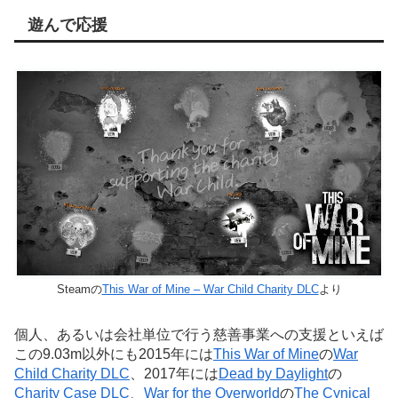
遊んで応援
Steamの
This War of Mine – War Child Charity DLC
より
個人、あるいは会社単位で行う慈善事業への支援といえば
この9.03m以外にも2015年には
This War of Mine
の
War
Child Charity DLC
、2017年には
Dead by Daylight
の
Charity Case DLC
、
War for the Overworld
の
The Cynical