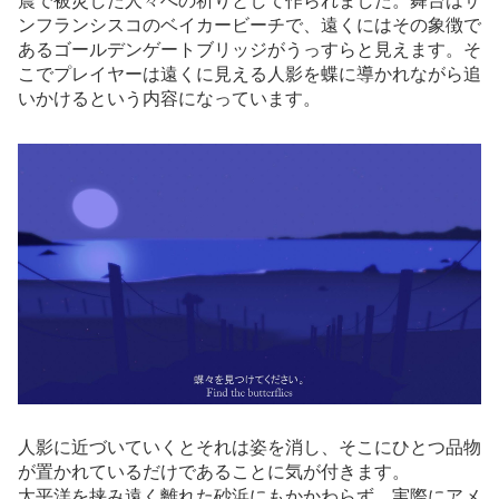
震で被災した人々への祈りとして作られました。舞台はサ
ンフランシスコのベイカービーチで、遠くにはその象徴で
あるゴールデンゲートブリッジがうっすらと見えます。そ
こでプレイヤーは遠くに見える人影を蝶に導かれながら追
いかけるという内容になっています。
人影に近づいていくとそれは姿を消し、そこにひとつ品物
が置かれているだけであることに気が付きます。
太平洋を挟み遠く離れた砂浜にもかかわらず、実際にアメ