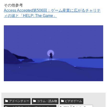
その他参考
Access Accepted第506回：ゲーム産業に広がるチャリテ
ィの波と「HELP: The Game」
アドベンチャー
コラム・読み物
ビデオゲーム