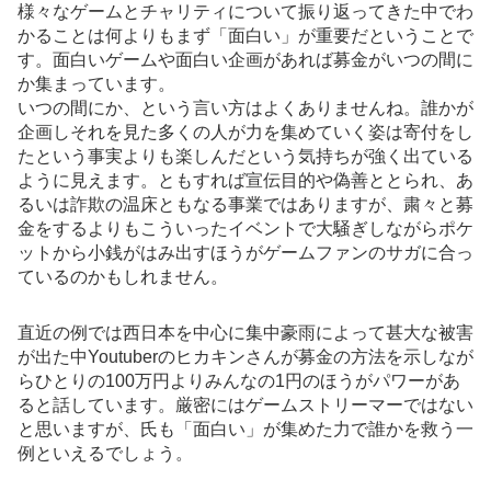
様々なゲームとチャリティについて振り返ってきた中でわ
かることは何よりもまず「面白い」が重要だということで
す。面白いゲームや面白い企画があれば募金がいつの間に
か集まっています。
いつの間にか、という言い方はよくありませんね。誰かが
企画しそれを見た多くの人が力を集めていく姿は寄付をし
たという事実よりも楽しんだという気持ちが強く出ている
ように見えます。ともすれば宣伝目的や偽善ととられ、あ
るいは詐欺の温床ともなる事業ではありますが、粛々と募
金をするよりもこういったイベントで大騒ぎしながらポケ
ットから小銭がはみ出すほうがゲームファンのサガに合っ
ているのかもしれません。
直近の例では西日本を中心に集中豪雨によって甚大な被害
が出た中Youtuberのヒカキンさんが募金の方法を示しなが
らひとりの100万円よりみんなの1円のほうがパワーがあ
ると話しています。厳密にはゲームストリーマーではない
と思いますが、氏も「面白い」が集めた力で誰かを救う一
例といえるでしょう。