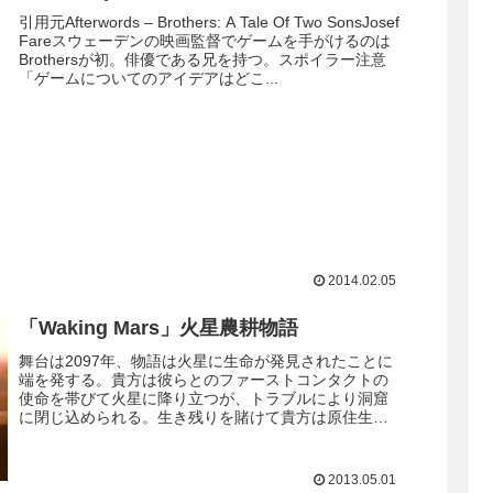
引用元Afterwords – Brothers: A Tale Of Two SonsJosef
Fareスウェーデンの映画監督でゲームを手がけるのは
Brothersが初。俳優である兄を持つ。スポイラー注意
「ゲームについてのアイデアはどこ...
2014.02.05
「Waking Mars」火星農耕物語
舞台は2097年、物語は火星に生命が発見されたことに
端を発する。貴方は彼らとのファーストコンタクトの
使命を帯びて火星に降り立つが、トラブルにより洞窟
に閉じ込められる。生き残りを賭けて貴方は原住生物
の生態系を学ぶことになる――英語による結構な...
2013.05.01