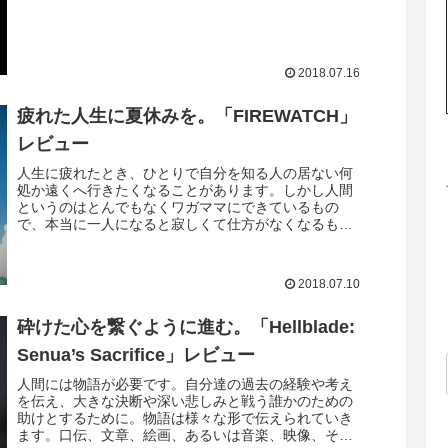
ようになっていますがもともと2ドル...
2018.07.16
疲れた人生に夏休みを。「FIREWATCH」
レビュー
人生に疲れたとき、ひとりで自分を知る人の居ない何
処か遠くへ行きたくなることがあります。しかし人間
というのはとんでもなくワガママにできているもの
で、本当に一人になると寂しくて仕方がなくなるもの
です。誰にも会いたくないのに誰かと会いたい。そん
な...
2018.07.10
砕けた心を繋ぐように進む。「Hellblade:
Senua’s Sacrifice」レビュー
人間には物語が必要です。自分達の過去の経験や考え
を伝え、大きな決断や深い悲しみと戦う誰かのための
助けとするために。物語は様々な形で伝えられていき
ます。口伝、文章、絵画、あるいは音楽、映像、そし