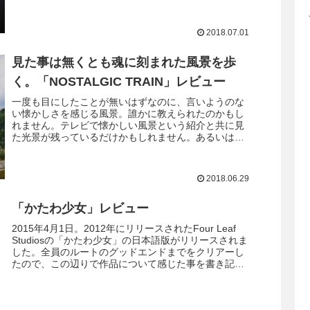
てゲームとして。 Hellblade: Senu...
2018.07.01
見た事は無くとも魂に刻まれた風景を歩
く。「NOSTALGIC TRAIN」レビュー
一度も目にしたことが無いはずなのに、言いようのな
い懐かしさを感じる風景。誰かに教えられたのかもし
れません。テレビで懐かしい風景という紹介と共に見
た光景が残っているだけかもしれません。あるいはも
しかしたらそれは、誰かの記憶が目に見えない白い光...
2018.06.29
「かたわ少女」レビュー
2015年4月1日。2012年にリリースされたFour Leaf
Studiosの「かたわ少女」の日本語版がリリースされま
した。全員のルートのグッドエンドまでをクリアーし
たので、この辺りで作品について感じた事を書き記し
て置こうと思います。 ...