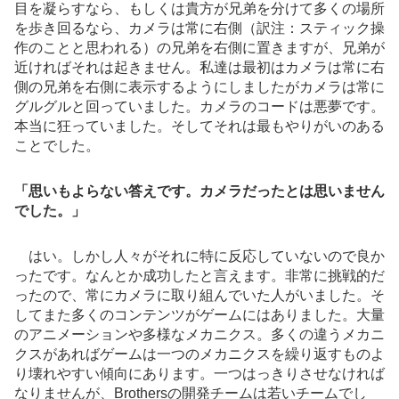
目を凝らすなら、もしくは貴方が兄弟を分けて多くの場所
を歩き回るなら、カメラは常に右側（訳注：スティック操
作のことと思われる）の兄弟を右側に置きますが、兄弟が
近ければそれは起きません。私達は最初はカメラは常に右
側の兄弟を右側に表示するようにしましたがカメラは常に
グルグルと回っていました。カメラのコードは悪夢です。
本当に狂っていました。そしてそれは最もやりがいのある
ことでした。
「思いもよらない答えです。カメラだったとは思いません
でした。」
はい。しかし人々がそれに特に反応していないので良か
ったです。なんとか成功したと言えます。非常に挑戦的だ
ったので、常にカメラに取り組んでいた人がいました。そ
してまた多くのコンテンツがゲームにはありました。大量
のアニメーションや多様なメカニクス。多くの違うメカニ
クスがあればゲームは一つのメカニクスを繰り返すものよ
り壊れやすい傾向にあります。一つはっきりさせなければ
なりませんが、Brothersの開発チームは若いチームでし