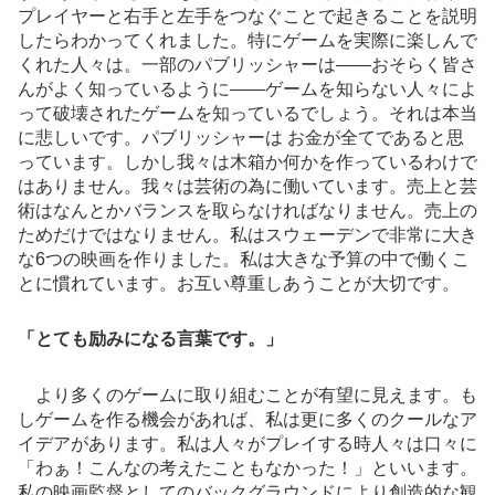
プレイヤーと右手と左手をつなぐことで起きることを説明
したらわかってくれました。特にゲームを実際に楽しんで
くれた人々は。一部のパブリッシャーは――おそらく皆さ
んがよく知っているように――ゲームを知らない人々によ
って破壊されたゲームを知っているでしょう。それは本当
に悲しいです。パブリッシャーは お金が全てであると思
っています。しかし我々は木箱か何かを作っているわけで
はありません。我々は芸術の為に働いています。売上と芸
術はなんとかバランスを取らなければなりません。売上の
ためだけではなりません。私はスウェーデンで非常に大き
な6つの映画を作りました。私は大きな予算の中で働くこ
とに慣れています。お互い尊重しあうことが大切です。
「とても励みになる言葉です。」
より多くのゲームに取り組むことが有望に見えます。も
しゲームを作る機会があれば、私は更に多くのクールなア
イデアがあります。私は人々がプレイする時人々は口々に
「わぁ！こんなの考えたこともなかった！」といいます。
私の映画監督としてのバックグラウンドにより創造的な観