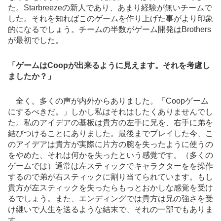
た。Starbreezeの新人であり、あまり経験が無いチームで
した。それを知ればこのゲームを作り上げた事がより印象
的になるでしょう。チームの半数がゲーム開発はBrothers
が最初でした。
「ゲームはCoopが出来るように見えます。それを考慮し
ましたか？」
全く。多くの声が内外からありました。「Coopゲーム
にするべきだ。」しかし私はそれはしたくありませんでし
た。私のアイデアの基板は貴方の左手に兄を、右手に弟を
結びつけることにありました。最後までプレイした今、こ
のアイデアは貴方が実際に片方の腕を失ったように使うの
をやめた、それは何かを失ったという感覚です。（多くの
ゲームでは）通常は左スティックでキャラクターをを操作
するので弟が右スティックに割り当てられています。もし
貴方が左スティックを失ったらもっとおかしな感覚を受け
るでしょう。また、エンディングでは貴方は兄の強さを受
け継いで人生を送るような結末で、それの一部でもありま
す。