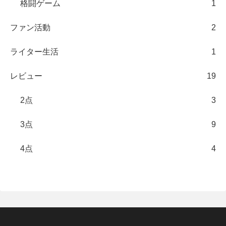
格闘ゲーム
1
ファン活動
2
ライター生活
1
レビュー
19
2点
3
3点
9
4点
4