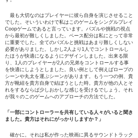
最も大切なのはプレイヤーに彼ら自身を演じさせること
でした。そいういわけで私はこのゲームをシングルプレイ
Coopゲームであると言っています。パズルや挑戦の視点
から最初が難しくしました。ペース配分は私にとって非常
に重要でした。全てのパズルと挑戦はあまり難しくしない
必要がありました。しかし2人より1人でコントロールし
たほうが快適になるようにデザインしました。出来る限
り、1人のプレイヤーが2人の兄弟をコントロールする事
を快適にしようとしました。良い例として例えばロープの
シーンや丸太を運ぶシーンがあります。もう一つの例、貴
方が靴紐を貴方自身で結ぼうとした時。貴方が他の人とそ
れをするならば少しおかしな感じを受けるでしょう。それ
が我々のこのゲームへのアプローチの方法でした。
「一部にコントローラーを共有している人々がいると聞き
ました。貴方はそれにがっかりしますか？」
確かに。それは私が作った映画に異るサウンドトラック