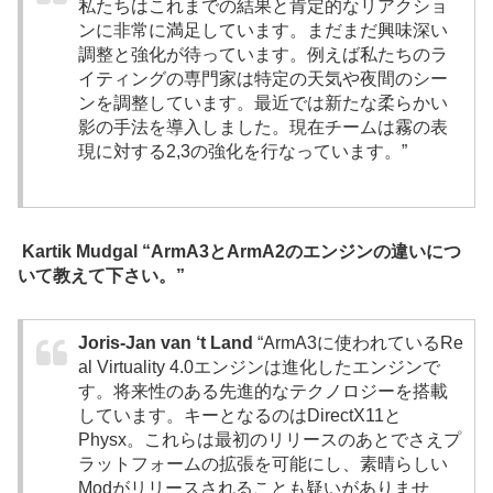
私たちはこれまでの結果と肯定的なリアクショ
ンに非常に満足しています。まだまだ興味深い
調整と強化が待っています。例えば私たちのラ
イティングの専門家は特定の天気や夜間のシー
ンを調整しています。最近では新たな柔らかい
影の手法を導入しました。現在チームは霧の表
現に対する2,3の強化を行なっています。”
Kartik Mudgal “ArmA3とArmA2のエンジンの違いにつ
いて教えて下さい。”
Joris-Jan van ‘t Land
“ArmA3に使われている
R
e
a
l
V
i
r
t
u
a
l
i
t
y
4
.
0エンジンは進化したエンジンで
す。将来性のある先進的なテクノロジーを搭載
しています。キーとなるのはDirectX11と
Physx。これらは最初のリリースのあとでさえプ
ラットフォームの拡張を可能にし、素晴らしい
Modがリリースされることも疑いがありませ