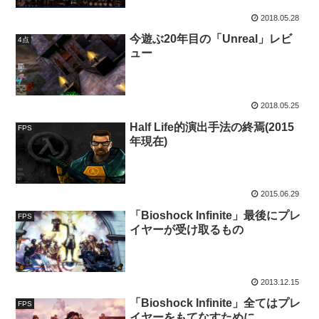
2018.05.28
今遊ぶ20年目の「Unreal」レビ
4点
ュー
2018.05.25
Half Life的演出手法の終焉(2015
FPS
年現在)
2015.06.29
「Bioshock Infinite」最後にプレ
FPS
イヤーが受け取るもの
2013.12.15
「Bioshock Infinite」全てはプレ
FPS
イヤーをもてなすために