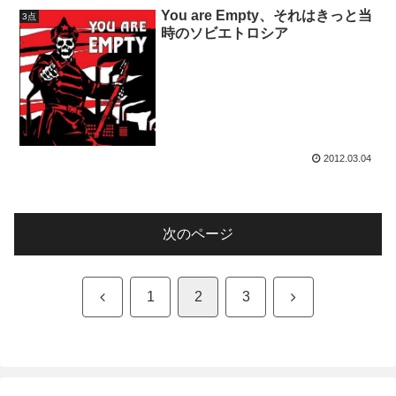
You are Empty、それはきっと当
3点
時のソビエトロシア
2012.03.04
次のページ
前
次
1
2
3
へ
へ